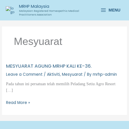
Skip
Main
MRHP Malaysia
to
MENU
Malaysian Registered Homeopathic Medical
Practitioners Association
Menu
content
Mesyuarat
MESYUARAT AGUNG MRHP KALI KE-36.
MESYUARAT
AGUNG
Leave a Comment
/
Aktiviti
,
Mesyuarat
/ By
mrhp-admin
MRHP
Pada tahun ini persatuan telah memilih Peladang Setiu Agro Resort
KALI
[…]
KE-
36.
Read More »