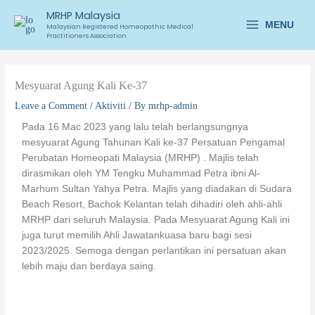
Skip
Main
MRHP Malaysia
to
MENU
Malaysian Registered Homeopathic Medical
Practitioners Association
Menu
content
Mesyuarat Agung Kali Ke-37
Leave a Comment
/
Aktiviti
/ By
mrhp-admin
Pada 16 Mac 2023 yang lalu telah berlangsungnya
mesyuarat Agung Tahunan Kali ke-37 Persatuan Pengamal
Perubatan Homeopati Malaysia (MRHP) . Majlis telah
dirasmikan oleh YM Tengku Muhammad Petra ibni Al-
Marhum Sultan Yahya Petra. Majlis yang diadakan di Sudara
Beach Resort, Bachok Kelantan telah dihadiri oleh ahli-ahli
MRHP dari seluruh Malaysia. Pada Mesyuarat Agung Kali ini
juga turut memilih Ahli Jawatankuasa baru bagi sesi
2023/2025. Semoga dengan perlantikan ini persatuan akan
lebih maju dan berdaya saing.